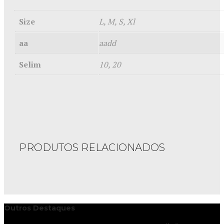
Size
L, M, S, Xl
aa
aadd
Selim
10, 20
PRODUTOS RELACIONADOS
Outros Destaques