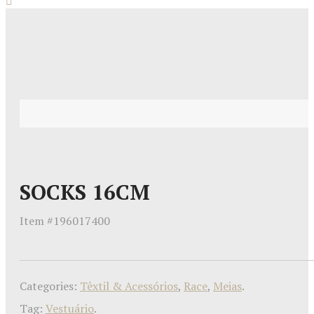
SOCKS 16CM
Item #
196017400
Categories:
Têxtil & Acessórios
,
Race
,
Meias
.
Tag:
Vestuário
.