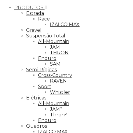
PRODUTOS
Estrada
Race
IZALCO MAX
Gravel
Suspensão Total
All-Mountain
JAM
THRON
Enduro
SAM
Semi-Rígidas
Cross-Country
RAVEN
Sport
Whistler
Elétricas
All-Mountain
JAM²
Thron²
Enduro
Quadros
IZALCO MAX