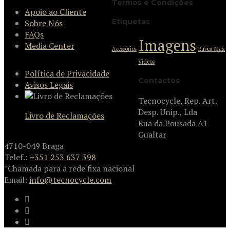
Termos e Condições
Apoio ao Cliente
Etiquetas
Sobre Nós
FAQs
Imagens
Media Center
Acessórios
Raven Max
Videos
Política de Privacidade
Contactos
Avisos Legais
Tecnocycle, Rep. Art.
Desp. Unip., Lda
Livro de Reclamações
Rua da Pousada A1
Gualtar
4710-049 Braga
Telef.:
+351 253 637 398
*Chamada para a rede fixa nacional
Email:
info@tecnocycle.com