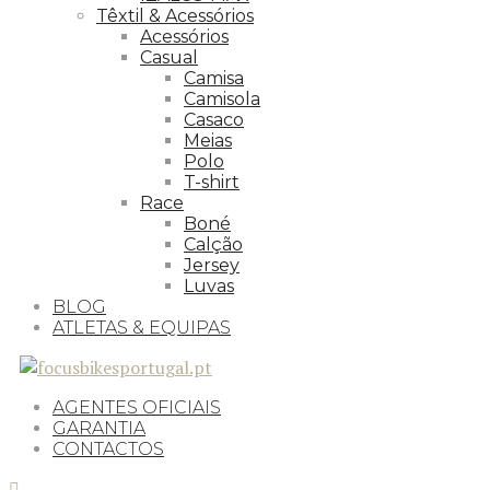
Têxtil & Acessórios
Acessórios
Casual
Camisa
Camisola
Casaco
Meias
Polo
T-shirt
Race
Boné
Calção
Jersey
Luvas
BLOG
ATLETAS & EQUIPAS
AGENTES OFICIAIS
GARANTIA
CONTACTOS