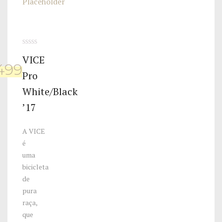
0
VICE
de
,499
5
Pro
White/Black
’17
A VICE
é
uma
bicicleta
de
pura
raça,
que