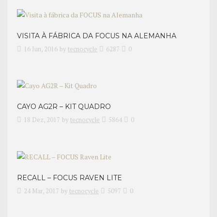
VISITA À FÁBRICA DA FOCUS NA ALEMANHA
16 Jun, 2016
by
tecnocycle
6287
0
CAYO AG2R – KIT QUADRO
18 Dez, 2017
by
tecnocycle
5864
0
RECALL – FOCUS RAVEN LITE
24 Mar, 2017
by
tecnocycle
5097
0