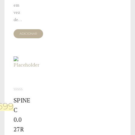
em
vez
de…
ADICIONAR
0
SPINE
de
699
5
C
0.0
27R