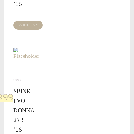
’16
ADICIONAR
0
SPINE
de
,999
5
EVO
DONNA
27R
’16