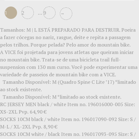
…
1
2
9
→
Tamanhos: M | L ESTÁ PREPARADO PARA DESTRUIR. Poeira
a fazer cócegas no nariz, rasgue, deite e repita a passagem
pelos trilhos. Porque pelada? Pelo amor do mountain bike.
A VICE foi projetada para jovens atletas que queiram iniciar
no mountain bike. Trata-se de uma bicicleta trail full-
suspension com 130 mm curso. Você pode experimentar uma
variedade de passeios de mountain bike com a VICE.
Tamanho Disponível: M (Quadro Spine C Lite ’17) *limitado
ao stock existente.
Tamanho Disponível: M *limitado ao stock existente.
RC JERSEY MEN
black / white Item no. 196016000-005 Size:
XS-2XL
Pvp.
64,90 €
SOCKS 10CM
black / white Item no. 196017090-092 Size: S /
M-L / XL-2XL
Pvp.
8,90 €
SOCKS 10CM
white / black Item no. 196017093-095 Size: S /