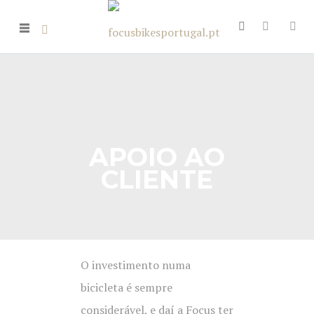
APOIO AO
CLIENTE
O investimento numa
bicicleta é sempre
considerável, e daí a Focus ter