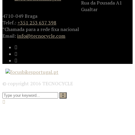
Rua da Pousada A1
Gualtar
4710-049 Braga
Telef.:
+351 253 637 398
*Chamada para a rede fixa nacional
Email:
info@tecnocycle.com
© copyright 2016 TECNOCYCLE