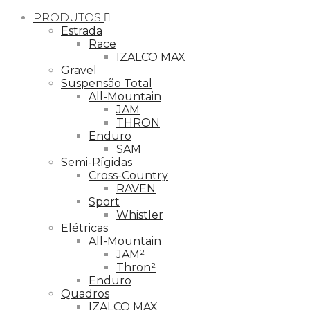
PRODUTOS
Estrada
Race
IZALCO MAX
Gravel
Suspensão Total
All-Mountain
JAM
THRON
Enduro
SAM
Semi-Rígidas
Cross-Country
RAVEN
Sport
Whistler
Elétricas
All-Mountain
JAM²
Thron²
Enduro
Quadros
IZALCO MAX