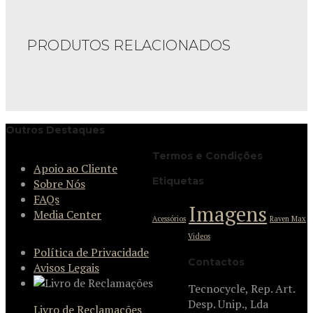
PRODUTOS RELACIONADOS
Outros Destaques
Termos e Condições
Apoio ao Cliente
Etiquetas
Sobre Nós
FAQs
Imagens
Media Center
Acessórios
Raven Max
Videos
Política de Privacidade
Contactos
Avisos Legais
Tecnocycle, Rep. Art.
Desp. Unip., Lda
Livro de Reclamações