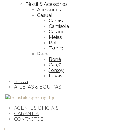
Têxtil & Acessórios
Acessórios
Casual
Camisa
Camisola
Casaco
Meias
Polo
T-shirt
Race
Boné
Calção
Jersey
Luvas
BLOG
ATLETAS & EQUIPAS
AGENTES OFICIAIS
GARANTIA
CONTACTOS