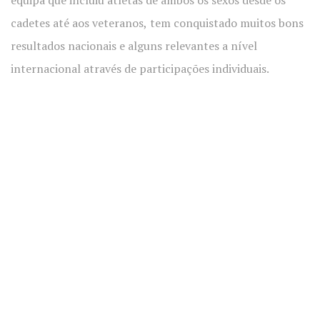
equipa que incluiu atletas de ambos os sexos desde os
cadetes até aos veteranos,
tem conquistad
o muitos bons
resultados
nacionais e alguns relevantes
a nível
internacio
nal através de participaç
ões individuai
s.