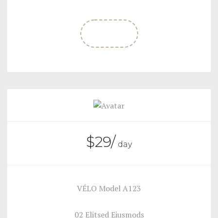
BOOK
$
29
/
day
VÉLO Model A123
02 Elitsed Eiusmods