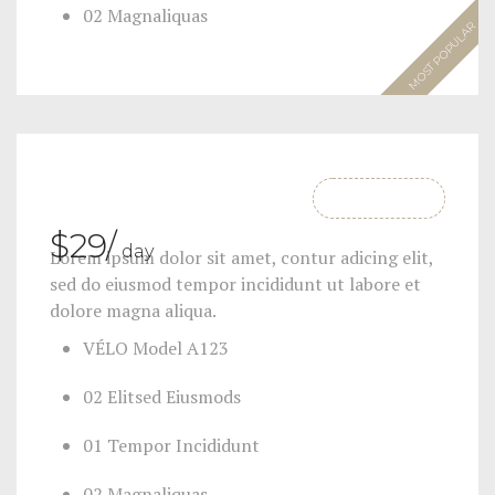
02 Magnaliquas
MOST POPULAR
SIGN UP NOW
$
29
/
day
Lorem ipsum dolor sit amet, contur adicing elit,
sed do eiusmod tempor incididunt ut labore et
dolore magna aliqua.
VÉLO Model A123
02 Elitsed Eiusmods
01 Tempor Incididunt
02 Magnaliquas