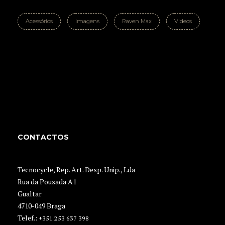
Acessórios
Imagens
Raven Max
Videos
CONTACTOS
Tecnocycle, Rep. Art. Desp. Unip., Lda
Rua da Pousada A1
Gualtar
4710-049 Braga
Telef.:
+351 253 637 398