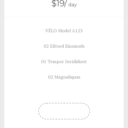
$
19
/
day
VÉLO Model A123
02 Elitsed Eiusmods
01 Tempor Incididunt
02 Magnaliquas
SIGN UP NOW