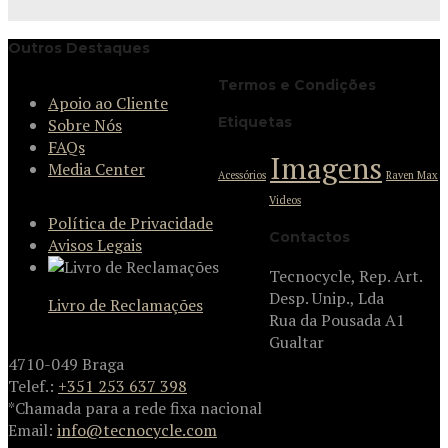
Outros Destaques
Termos e Condições
Apoio ao Cliente
Etiquetas
Sobre Nós
FAQs
Imagens
Media Center
Acessórios
Raven Max
Videos
Política de Privacidade
Contactos
Avisos Legais
Tecnocycle, Rep. Art.
Desp. Unip., Lda
Livro de Reclamações
Rua da Pousada A1
Gualtar
4710-049 Braga
Telef.:
+351 253 637 398
*Chamada para a rede fixa nacional
Email:
info@tecnocycle.com