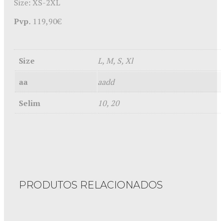
Size: XS-2XL
Pvp.
119,90€
Size
L, M, S, Xl
aa
aadd
Selim
10, 20
PRODUTOS RELACIONADOS