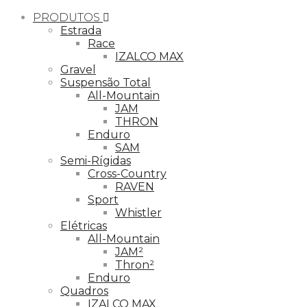
PRODUTOS
Estrada
Race
IZALCO MAX
Gravel
Suspensão Total
All-Mountain
JAM
THRON
Enduro
SAM
Semi-Rígidas
Cross-Country
RAVEN
Sport
Whistler
Elétricas
All-Mountain
JAM²
Thron²
Enduro
Quadros
IZALCO MAX