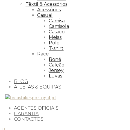
Têxtil & Acessórios
Acessórios
Casual
Camisa
Camisola
Casaco
Meias
Polo
T-shirt
Race
Boné
Calção
Jersey
Luvas
BLOG
ATLETAS & EQUIPAS
AGENTES OFICIAIS
GARANTIA
CONTACTOS