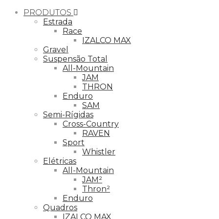
PRODUTOS
Estrada
Race
IZALCO MAX
Gravel
Suspensão Total
All-Mountain
JAM
THRON
Enduro
SAM
Semi-Rígidas
Cross-Country
RAVEN
Sport
Whistler
Elétricas
All-Mountain
JAM²
Thron²
Enduro
Quadros
IZALCO MAX