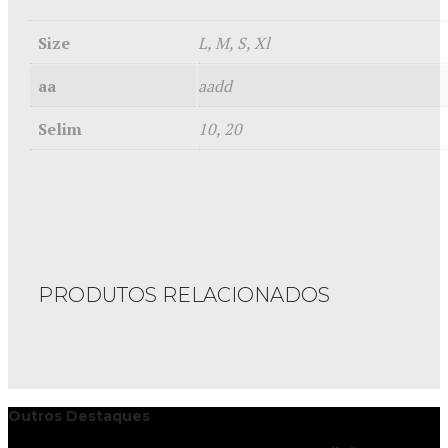
Size
L, M, S, Xl
aa
aadd
Selim
10, 20
PRODUTOS RELACIONADOS
Outros Destaques