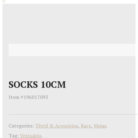
SOCKS 10CM
Item #
196017093
Categories:
Têxtil & Acessórios
,
Race
,
Meias
.
Tag:
Vestuário
.