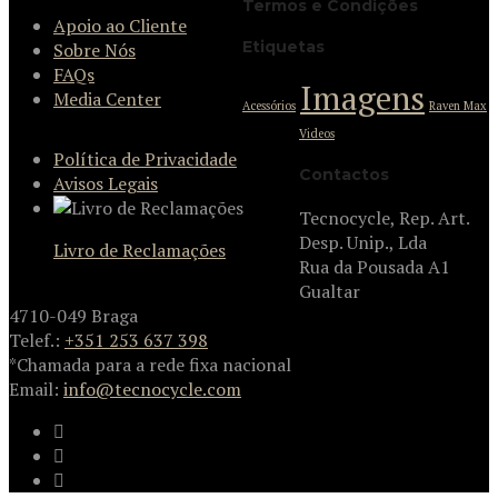
Termos e Condições
Apoio ao Cliente
Etiquetas
Sobre Nós
FAQs
Imagens
Media Center
Acessórios
Raven Max
Videos
Política de Privacidade
Contactos
Avisos Legais
Tecnocycle, Rep. Art.
Desp. Unip., Lda
Livro de Reclamações
Rua da Pousada A1
Gualtar
4710-049 Braga
Telef.:
+351 253 637 398
*Chamada para a rede fixa nacional
Email:
info@tecnocycle.com