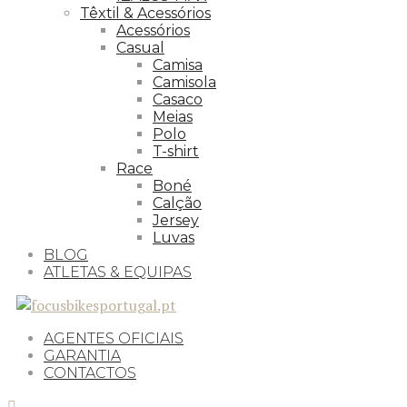
Têxtil & Acessórios
Acessórios
Casual
Camisa
Camisola
Casaco
Meias
Polo
T-shirt
Race
Boné
Calção
Jersey
Luvas
BLOG
ATLETAS & EQUIPAS
AGENTES OFICIAIS
GARANTIA
CONTACTOS