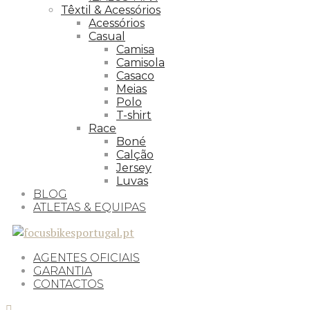
Têxtil & Acessórios
Acessórios
Casual
Camisa
Camisola
Casaco
Meias
Polo
T-shirt
Race
Boné
Calção
Jersey
Luvas
BLOG
ATLETAS & EQUIPAS
AGENTES OFICIAIS
GARANTIA
CONTACTOS