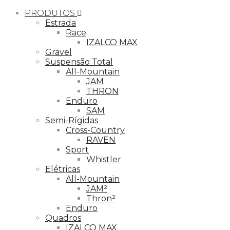
PRODUTOS
Estrada
Race
IZALCO MAX
Gravel
Suspensão Total
All-Mountain
JAM
THRON
Enduro
SAM
Semi-Rígidas
Cross-Country
RAVEN
Sport
Whistler
Elétricas
All-Mountain
JAM²
Thron²
Enduro
Quadros
IZALCO MAX