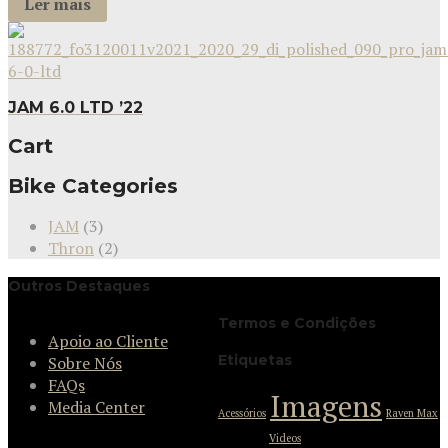
Ler mais
JAM 6.0 LTD ’22
Cart
Bike Categories
JAM
(3)
Thron
(2)
Outros Destaques
Termos e Condições
Apoio ao Cliente
Etiquetas
Sobre Nós
FAQs
Imagens
Media Center
Acessórios
Raven Max
Videos