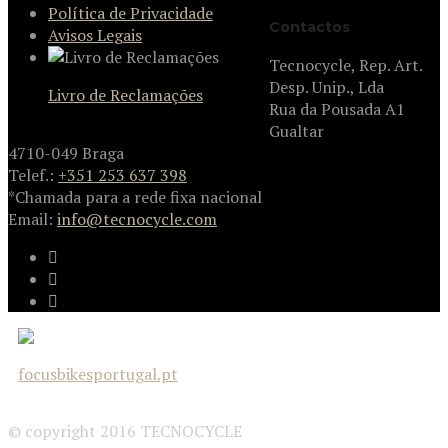
Política de Privacidade
Contactos
Avisos Legais
Tecnocycle, Rep. Art.
Desp. Unip., Lda
Livro de Reclamações
Rua da Pousada A1
Gualtar
4710-049 Braga
Telef.:
+351 253 637 398
*Chamada para a rede fixa nacional
Email:
info@tecnocycle.com
© copyright 2016 TECNOCYCLE