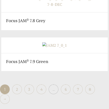
Focus JAM² 7.8 Grey
Focus JAM² 7.9 Green
1
2
3
4
…
6
7
8
→