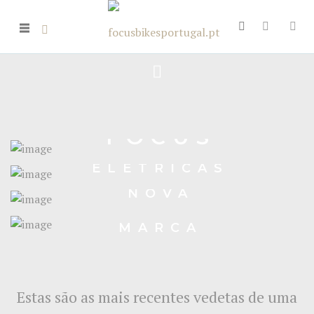
FOCUS
JAM²
ELETRICAS
A
SAM2
CONHECER
NOVA
A
FOCUS
MARCA
RAVEN
POR
DENTRO!
Estas são as mais recentes vedetas de uma