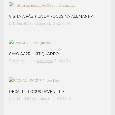
VISITA À FÁBRICA DA FOCUS NA ALEMANHA
16 Jun, 2016
by
tecnocycle
6289
0
CAYO AG2R – KIT QUADRO
18 Dez, 2017
by
tecnocycle
5864
0
RECALL – FOCUS RAVEN LITE
24 Mar, 2017
by
tecnocycle
5098
0