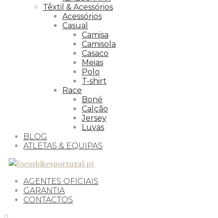
Têxtil & Acessórios
Acessórios
Casual
Camisa
Camisola
Casaco
Meias
Polo
T-shirt
Race
Boné
Calção
Jersey
Luvas
BLOG
ATLETAS & EQUIPAS
AGENTES OFICIAIS
GARANTIA
CONTACTOS