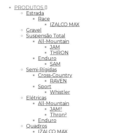
PRODUTOS
Estrada
Race
IZALCO MAX
Gravel
Suspensão Total
All-Mountain
JAM
THRON
Enduro
SAM
Semi-Rígidas
Cross-Country
RAVEN
Sport
Whistler
Elétricas
All-Mountain
JAM²
Thron²
Enduro
Quadros
IZALCO MAX