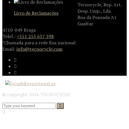
Tecnocycle, Rep. Art.
Desp. Unip., Lda
Livro de Reclamações
Rua da Pousada A1
Gualtar
4710-049 Braga
Telef.:
+351 253 637 398
*Chamada para a rede fixa nacional
Email:
info@tecnocycle.com
© copyright 2016 TECNOCYCLE