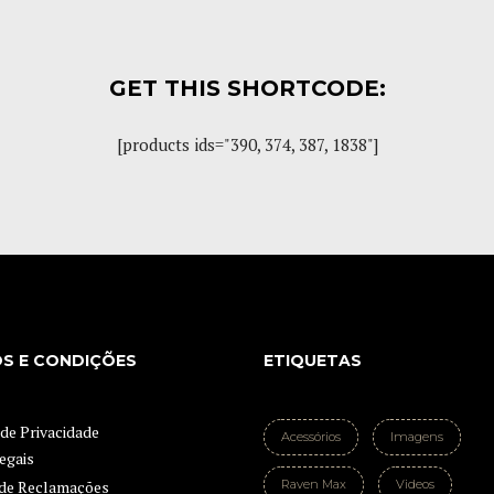
GET THIS SHORTCODE:
[products ids="390, 374, 387, 1838"]
S E CONDIÇÕES
ETIQUETAS
 de Privacidade
Acessórios
Imagens
egais
Raven Max
Videos