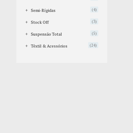
(4)
Semi-Rígidas
(3)
Stock Off
(5)
Suspensão Total
(24)
Têxtil & Acessórios