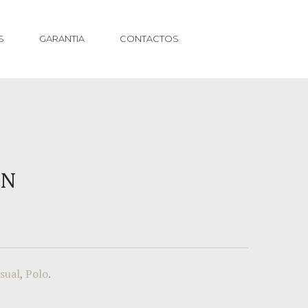
S
GARANTIA
CONTACTOS
EN
sual
,
Polo
.