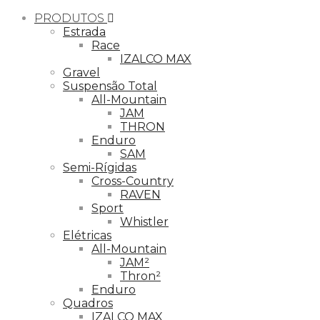
PRODUTOS
Estrada
Race
IZALCO MAX
Gravel
Suspensão Total
All-Mountain
JAM
THRON
Enduro
SAM
Semi-Rígidas
Cross-Country
RAVEN
Sport
Whistler
Elétricas
All-Mountain
JAM²
Thron²
Enduro
Quadros
IZALCO MAX