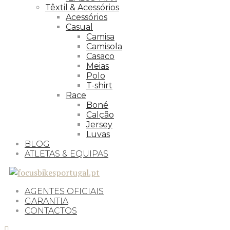
Têxtil & Acessórios
Acessórios
Casual
Camisa
Camisola
Casaco
Meias
Polo
T-shirt
Race
Boné
Calção
Jersey
Luvas
BLOG
ATLETAS & EQUIPAS
AGENTES OFICIAIS
GARANTIA
CONTACTOS