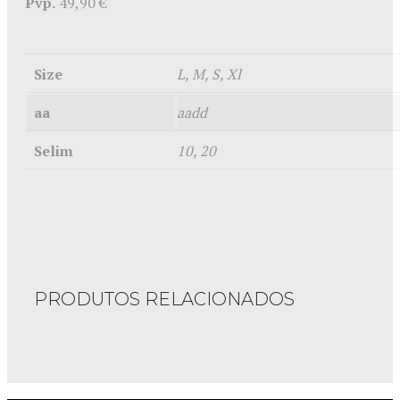
Pvp.
49,90 €
Size
L, M, S, Xl
aa
aadd
Selim
10, 20
PRODUTOS RELACIONADOS