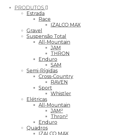
PRODUTOS
Estrada
Race
IZALCO MAX
Gravel
Suspensão Total
All-Mountain
JAM
THRON
Enduro
SAM
Semi-Rígidas
Cross-Country
RAVEN
Sport
Whistler
Elétricas
All-Mountain
JAM²
Thron²
Enduro
Quadros
IZALCO MAX