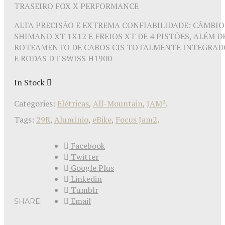
TRASEIRO FOX X PERFORMANCE
ALTA PRECISÃO E EXTREMA CONFIABILIDADE: CÂMBIO
SHIMANO XT 1X12 E FREIOS XT DE 4 PISTÕES, ALÉM D
ROTEAMENTO DE CABOS CIS TOTALMENTE INTEGRAD
E RODAS DT SWISS H1900
In Stock
Categories:
Elétricas
,
All-Mountain
,
JAM²
.
Tags:
29R
,
Alumínio
,
eBike
,
Focus Jam2
.
Facebook
Twitter
Google Plus
Linkedin
Tumblr
Email
SHARE: