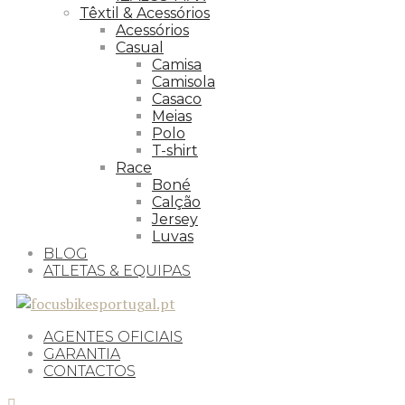
Têxtil & Acessórios
Acessórios
Casual
Camisa
Camisola
Casaco
Meias
Polo
T-shirt
Race
Boné
Calção
Jersey
Luvas
BLOG
ATLETAS & EQUIPAS
AGENTES OFICIAIS
GARANTIA
CONTACTOS