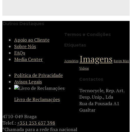
Outros Destaques
Termos e Condições
Apoio ao Cliente
Etiquetas
Sobre Nós
FAQs
Imagens
Media Center
Acessórios
Raven Max
Videos
Política de Privacidade
Contactos
Avisos Legais
Tecnocycle, Rep. Art.
Desp. Unip., Lda
Livro de Reclamações
Rua da Pousada A1
Gualtar
4710-049 Braga
Telef.:
+351 253 637 398
*Chamada para a rede fixa nacional