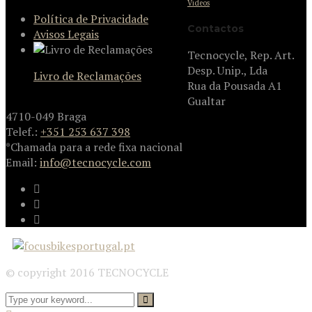
Videos
Política de Privacidade
Contactos
Avisos Legais
Tecnocycle, Rep. Art.
Desp. Unip., Lda
Livro de Reclamações
Rua da Pousada A1
Gualtar
4710-049 Braga
Telef.:
+351 253 637 398
*Chamada para a rede fixa nacional
Email:
info@tecnocycle.com
© copyright 2016 TECNOCYCLE