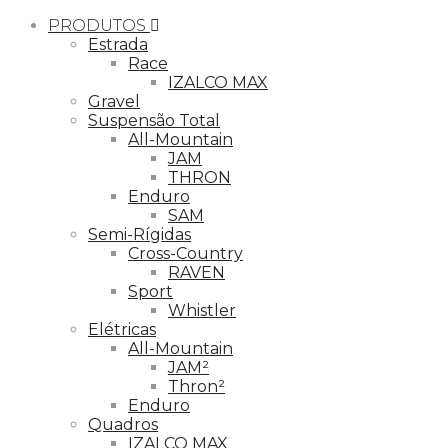
PRODUTOS
Estrada
Race
IZALCO MAX
Gravel
Suspensão Total
All-Mountain
JAM
THRON
Enduro
SAM
Semi-Rígidas
Cross-Country
RAVEN
Sport
Whistler
Elétricas
All-Mountain
JAM²
Thron²
Enduro
Quadros
IZALCO MAX