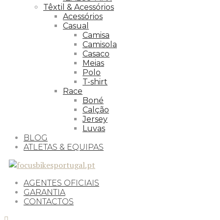
Têxtil & Acessórios
Acessórios
Casual
Camisa
Camisola
Casaco
Meias
Polo
T-shirt
Race
Boné
Calção
Jersey
Luvas
BLOG
ATLETAS & EQUIPAS
AGENTES OFICIAIS
GARANTIA
CONTACTOS