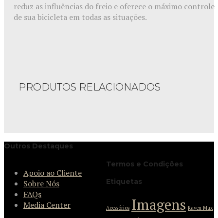
reduz as influências do freio e oferece o máximo controle
de sua bicicleta em todas as situações.
PRODUTOS RELACIONADOS
Outros Destaques
Termos e Condições
Apoio ao Cliente
Etiquetas
Sobre Nós
FAQs
Imagens
Media Center
Acessórios
Raven Max