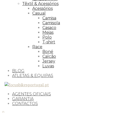
Têxtil & Acessórios
Acessórios
Casual
Camisa
Camisola
Casaco
Meias
Polo
T-shirt
Race
Boné
Calção
Jersey
Luvas
BLOG
ATLETAS & EQUIPAS
AGENTES OFICIAIS
GARANTIA
CONTACTOS