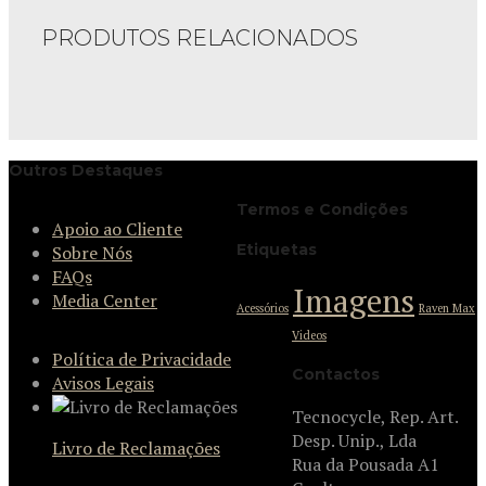
PRODUTOS RELACIONADOS
Outros Destaques
Termos e Condições
Apoio ao Cliente
Etiquetas
Sobre Nós
FAQs
Imagens
Media Center
Acessórios
Raven Max
Videos
Política de Privacidade
Contactos
Avisos Legais
Tecnocycle, Rep. Art.
Desp. Unip., Lda
Livro de Reclamações
Rua da Pousada A1