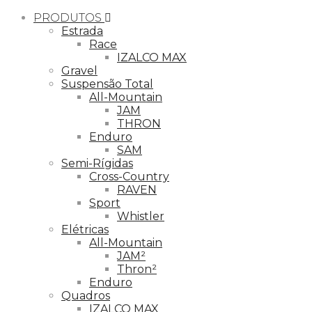
PRODUTOS
Estrada
Race
IZALCO MAX
Gravel
Suspensão Total
All-Mountain
JAM
THRON
Enduro
SAM
Semi-Rígidas
Cross-Country
RAVEN
Sport
Whistler
Elétricas
All-Mountain
JAM²
Thron²
Enduro
Quadros
IZALCO MAX