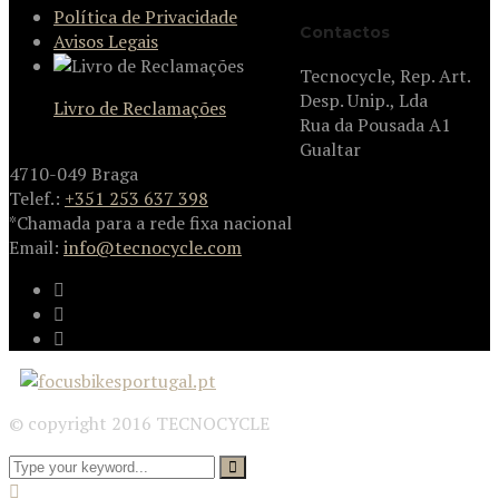
Política de Privacidade
Contactos
Avisos Legais
Tecnocycle, Rep. Art.
Desp. Unip., Lda
Livro de Reclamações
Rua da Pousada A1
Gualtar
4710-049 Braga
Telef.:
+351 253 637 398
*Chamada para a rede fixa nacional
Email:
info@tecnocycle.com
© copyright 2016 TECNOCYCLE