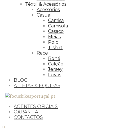
Têxtil & Acessórios
Acessórios
Casual
Camisa
Camisola
Casaco
Meias
Polo
T-shirt
Race
Boné
Calção
Jersey
Luvas
BLOG
ATLETAS & EQUIPAS
AGENTES OFICIAIS
GARANTIA
CONTACTOS