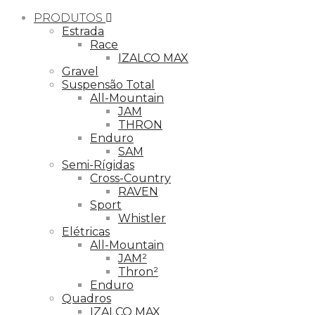
PRODUTOS
Estrada
Race
IZALCO MAX
Gravel
Suspensão Total
All-Mountain
JAM
THRON
Enduro
SAM
Semi-Rígidas
Cross-Country
RAVEN
Sport
Whistler
Elétricas
All-Mountain
JAM²
Thron²
Enduro
Quadros
IZALCO MAX