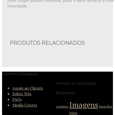
pode rasgar jardins rochosos, pular e abrir buracos a toda
velocidade.
PRODUTOS RELACIONADOS
Outros Destaques
Termos e Condições
Apoio ao Cliente
Etiquetas
Sobre Nós
FAQs
Imagens
Media Center
Acessórios
Raven Max
Videos