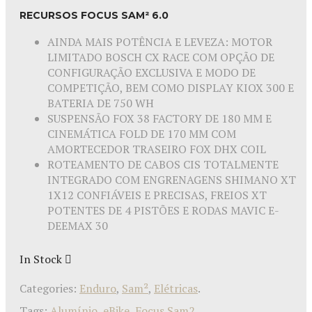
RECURSOS FOCUS SAM² 6.0
AINDA MAIS POTÊNCIA E LEVEZA: MOTOR
LIMITADO BOSCH CX RACE COM OPÇÃO DE
CONFIGURAÇÃO EXCLUSIVA E MODO DE
COMPETIÇÃO, BEM COMO DISPLAY KIOX 300 E
BATERIA DE 750 WH
SUSPENSÃO FOX 38 FACTORY DE 180 MM E
CINEMÁTICA FOLD DE 170 MM COM
AMORTECEDOR TRASEIRO FOX DHX COIL
ROTEAMENTO DE CABOS CIS TOTALMENTE
INTEGRADO COM ENGRENAGENS SHIMANO XT
1X12 CONFIÁVEIS E PRECISAS, FREIOS XT
POTENTES DE 4 PISTÕES E RODAS MAVIC E-
DEEMAX 30
In Stock
Categories:
Enduro
,
Sam²
,
Elétricas
.
Tags:
Alumínio
,
eBike
,
Focus Sam2
.