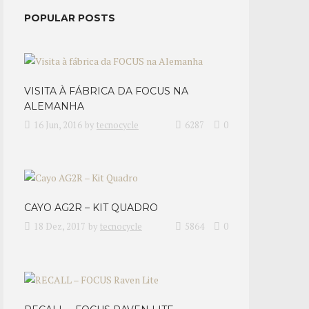
POPULAR POSTS
VISITA À FÁBRICA DA FOCUS NA
ALEMANHA
16 Jun, 2016
by
tecnocycle
6287
0
CAYO AG2R – KIT QUADRO
18 Dez, 2017
by
tecnocycle
5864
0