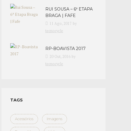
RUI SOUSA – 6ª ETAPA
BRAGA | FAFE
11 Ago, 2017
by
tecnocycle
RP-BOAVISTA 2017
20 Out, 2016
by
tecnocycle
TAGS
Acessórios
Imagens