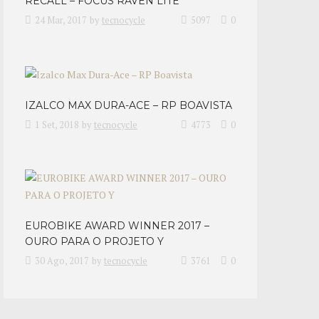
RECALL – FOCUS RAVEN LITE
24 Mar, 2017
by
tecnocycle
5097
0
IZALCO MAX DURA-ACE – RP BOAVISTA
1 Set, 2018
by
tecnocycle
4773
0
EUROBIKE AWARD WINNER 2017 –
OURO PARA O PROJETO Y
30 Ago, 2017
by
tecnocycle
3761
0