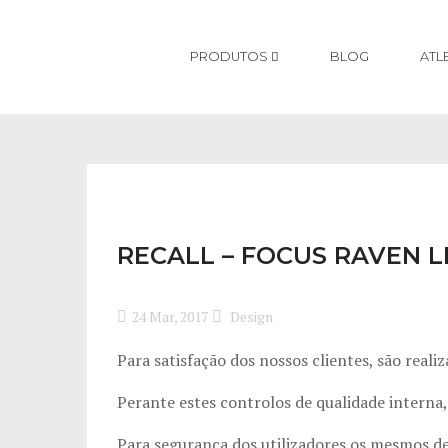
PRODUTOS
BLOG
ATL
Estrada
Gravel
Suspensão Total
Semi-Rígidas
Elétricas
Quadros
Têxtil & Acessórios
Race
All-Mounta
Enduro
Cross-Coun
Sport
All-Mounta
Enduro
IZALCO MA
Acessórios
Casual
Race
RECALL – FOCUS RAVEN L
24 Mar, 2017
Design
Para satisfação dos nossos clientes, são real
Perante estes controlos de qualidade interna
Para segurança dos utilizadores os mesmos 