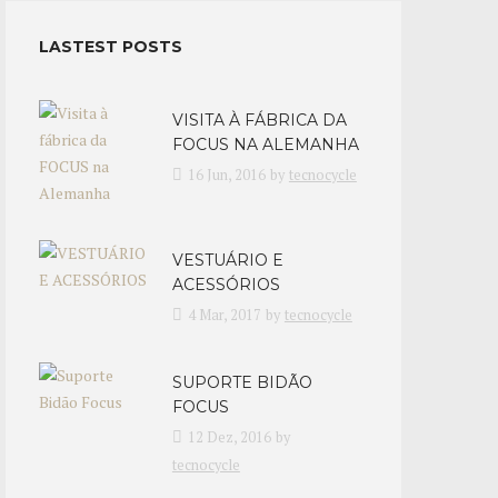
LASTEST POSTS
VISITA À FÁBRICA DA
FOCUS NA ALEMANHA
16 Jun, 2016
by
tecnocycle
VESTUÁRIO E
ACESSÓRIOS
4 Mar, 2017
by
tecnocycle
SUPORTE BIDÃO
FOCUS
12 Dez, 2016
by
tecnocycle