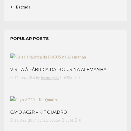
Estrada
POPULAR POSTS
VISITA À FÁBRICA DA FOCUS NA ALEMANHA
16 Jun, 2016
by
tecnocycle
6285
0
CAYO AG2R – KIT QUADRO
18 Dez, 2017
by
tecnocycle
5861
0