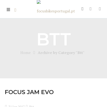
BTT
Home
Archive by Category "Btt"
FOCUS JAM EVO
31 Jan 2017
Btt