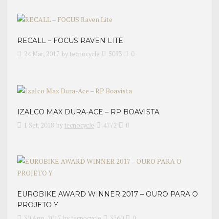
RECALL – FOCUS RAVEN LITE
24 Mar, 2017
by
tecnocycle
5093
0
IZALCO MAX DURA-ACE – RP BOAVISTA
1 Set, 2018
by
tecnocycle
4772
0
EUROBIKE AWARD WINNER 2017 – OURO PARA O
PROJETO Y
30 Ago, 2017
by
tecnocycle
3760
0