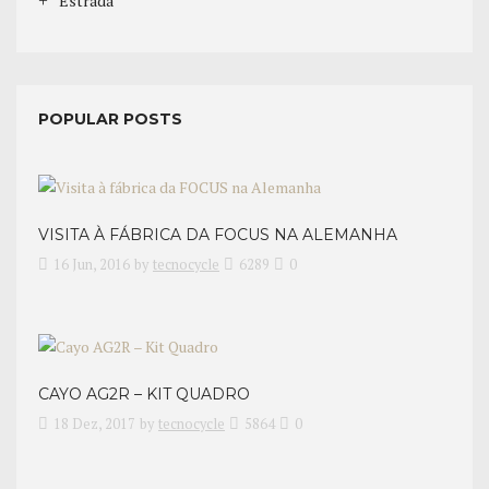
Estrada
POPULAR POSTS
VISITA À FÁBRICA DA FOCUS NA ALEMANHA
16 Jun, 2016
by
tecnocycle
6289
0
CAYO AG2R – KIT QUADRO
18 Dez, 2017
by
tecnocycle
5864
0