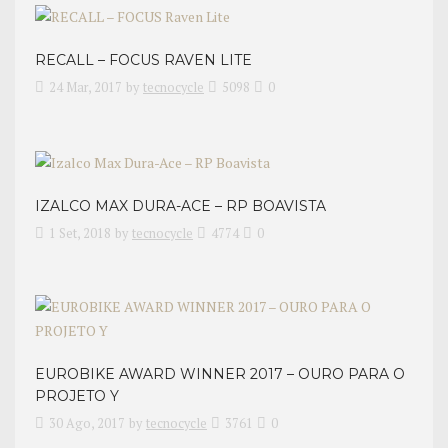
RECALL – FOCUS RAVEN LITE
24 Mar, 2017
by
tecnocycle
5098
0
IZALCO MAX DURA-ACE – RP BOAVISTA
1 Set, 2018
by
tecnocycle
4774
0
EUROBIKE AWARD WINNER 2017 – OURO PARA O
PROJETO Y
30 Ago, 2017
by
tecnocycle
3761
0