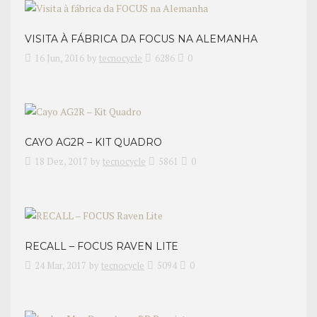
VISITA À FÁBRICA DA FOCUS NA ALEMANHA
16 Jun, 2016
by
tecnocycle
6286
0
CAYO AG2R – KIT QUADRO
18 Dez, 2017
by
tecnocycle
5861
0
RECALL – FOCUS RAVEN LITE
24 Mar, 2017
by
tecnocycle
5094
0