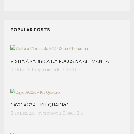
POPULAR POSTS
VISITA À FÁBRICA DA FOCUS NA ALEMANHA
16 Jun, 2016
by
tecnocycle
6285
0
CAYO AG2R – KIT QUADRO
18 Dez, 2017
by
tecnocycle
5861
0